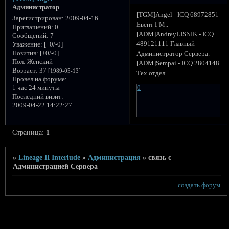
Администратор
[TGM]Angel - ICQ 68972851
Зарегистрирован
: 2009-04-16
Евент ГМ..
Приглашений:
0
[ADM]AndreyLISNIK - ICQ
Сообщений:
7
489121111 Главный
Уважение:
[+0/-0]
Позитив:
[+0/-0]
Администратор Сервера.
Пол:
Женский
[ADM]Sempai - ICQ 2804148
Возраст:
37
[1989-05-13]
Тех отдел.
Провел на форуме:
1 час 24 минуты
0
Последний визит:
2009-04-22 14:22:27
Страница:
1
»
Lineage II Interlude
»
Администрация
»
связь с
Администрацией Сервера
создать форум