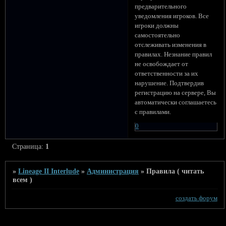
предварительного
уведомления игроков. Все
игроки должны
самостоятельно
отслеживать изменения в
правилах. Незнание правил
не освобождает от
ответственности за их
нарушение. Подтвердив
регистрацию на сервере, Вы
автоматически соглашаетесь
с правилами.
0
Страница:
1
»
Lineage II Interlude
»
Администрация
»
Правила ( читать
всем )
создать форум