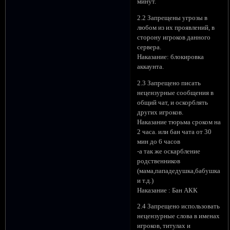
минут.
2.2 Запрещены угрозы в
любом из их проявлений, в
сторону игроков данного
сервера.
Наказание: блокировка
аккаунта.
2.3 Запрещено писать
нецензурные сообщения в
общий чат, и оскорблять
других игроков.
Наказание тюрьма сроком на
2 часа. или бан чата от 30
мин до 6 часов
-а так же оскарбление
родственников
(мама,пападедушка,бабушка
и т.д.)
Наказание : Бан АКК
2.4 Запрещено использовать
нецензурные слова в именах
игроков, титулах и