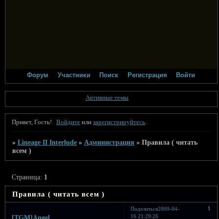
Форум
Участники
Поиск
Регистрация
Войти
Активные темы
Привет, Гость!
Войдите
или
зарегистрируйтесь
.
»
Lineage II Interlude
»
Администрация
»
Правила ( читать
всем )
Страница:
1
Правила ( читать всем )
1
Поделиться
2009-04-
16 21:29:26
[TGM]Angel