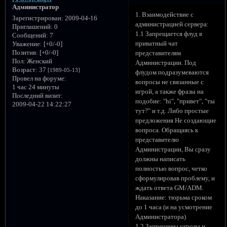
Администратор
1. Взаимодействие с
Зарегистрирован
: 2009-04-16
администрацией сервера:
Приглашений:
0
1.1 Запрещается флуд в
Сообщений:
7
приватный чат
Уважение:
[+0/-0]
Позитив:
[+0/-0]
представителям
Пол:
Женский
Администрации. Под
Возраст:
37
[1989-05-13]
флудом подразумеваются
Провел на форуме:
вопросы не связанные с
1 час 24 минуты
игрой, а также фразы на
Последний визит:
подобие: "hi", "привет", "ты
2009-04-22 14:22:27
тут?" и т.д. Либо простые
предложения Не создающие
вопроса. Обращаясь к
представителю
Администрации, Вы сразу
должны написать
полностью вопрос, четко
сформулировав проблему, и
ждать ответа GM/ADM.
Наказание: тюрьма сроком
до 1 часа (и на усмотрение
Администратора)
1.2 Запрещены угрозы и