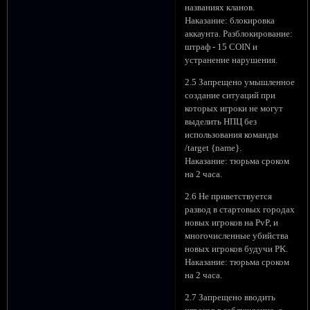
названиях кланов.
Наказание: блокировка
аккаунта. Разблокирование:
штраф - 15 COIN и
устранение нарушения.
2.5 Запрещено умышленное
создание ситуаций при
которых игроки не могут
выделить НПЦ без
использования команды
/target {name}.
Наказание: тюрьма сроком
на 2 часа.
2.6 Не приветствуется
развод в стартовых городах
новых игроков на PvP, и
многочисленные убийства
новых игроков будучи PK.
Наказание: тюрьма сроком
на 2 часа.
2.7 Запрещено вводить